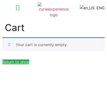
ENG
Las Ánimas – Quimixto
Santuario de las Guacayamayas
Cart
Your cart is currently empty.
Return to shop