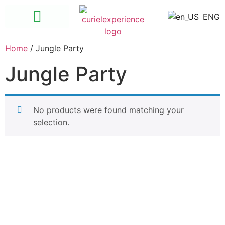
ENG
Las Ánimas – Quimixto
Santuario de las Guacayamayas
Home
/ Jungle Party
Jungle Party
No products were found matching your
selection.